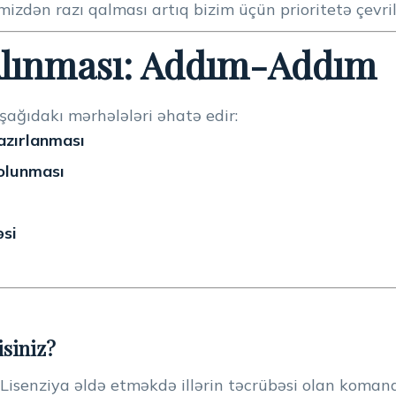
izdən razı qalması artıq bizim üçün prioritetə çevril
Alınması: Addım-Addım
şağıdakı mərhələləri əhatə edir:
azırlanması
olunması
əsi
isiniz?
: Lisenziya əldə etməkdə illərin təcrübəsi olan koman