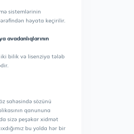
rmə sistemlərinin
ərəfindən həyata keçirilir.
iya avadanlıqlarının
i bilik və lisenziya tələb
dir.
ə öz sahəsində sözünü
ublikasının qanununa
nda sizə peşəkar xidmət
çıxdığımız bu yolda hər bir