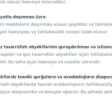
üçün xüsusi lisenziya mövcuddur.
yyatla daşınması üzrə:
ərli maddələrin daşınması xüsusi qaydalar və təhlükəsiz
at lisenziyası və təhlükəsizlik icazəsi tələb olunur.
təsərrüfatı obyektlərinin quraşdırılması və istisma
ləri və qaz təsərrüfatı obyektləri üçün təhlükəsiz f
lir. Bu sahə üçün lisenziya və icazələr zəruridir.
ktlərdə texniki qurğuların və avadanlıqların diaqnost
iskli obyektlərdə texniki avadanlıqların təhlükəsizli
n diaqnostika və baxışlar aparılır. Bu sahədə sertif