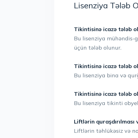
Lisenziya Tələb O
Tikintisinə icazə tələb 
Bu lisenziya mühəndis-ge
üçün tələb olunur.
Tikintisinə icazə tələb o
Bu lisenziya bina və qurğ
Tikintisinə icazə tələb 
Bu lisenziya tikinti obye
Liftlərin quraşdırılması 
Liftlərin təhlükəsiz və