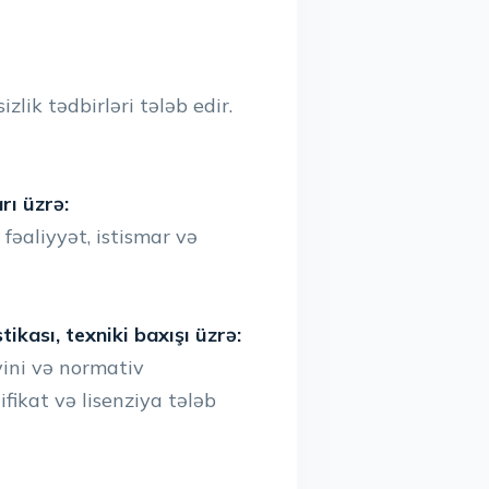
lik tədbirləri tələb edir.
rı üzrə:
əaliyyət, istismar və
ikası, texniki baxışı üzrə:
yini və normativ
ikat və lisenziya tələb