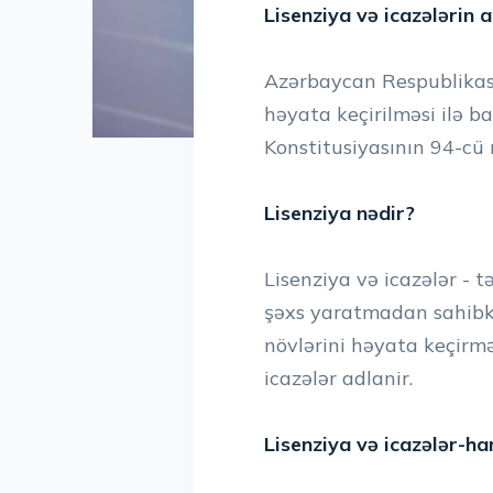
Lisenziya və icazələrin 
Azərbaycan Respublikası
həyata keçirilməsi ilə b
Konstitusiyasının 94-cü 
Lisenziya nədir?
Lisenziya və icazələr - 
şəxs yaratmadan sahibkar
növlərini həyata keçirmə
icazələr adlanir.
Lisenziya və icazələr-ha