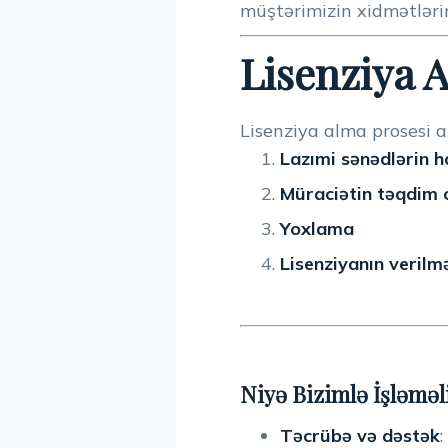
müştərimizin xidmətlərim
Lisenziya 
Lisenziya alma prosesi a
Lazımi sənədlərin h
Müraciətin təqdim 
Yoxlama
Lisenziyanın verilm
Niyə Bizimlə İşləməl
Təcrübə və dəstək