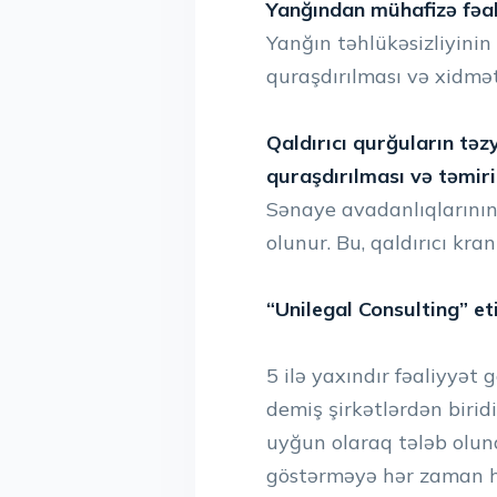
Yanğından mühafizə fəal
Yanğın təhlükəsizliyinin
quraşdırılması və xidmətl
Qaldırıcı qurğuların təz
quraşdırılması və təmiri
Sənaye avadanlıqlarının 
olunur. Bu, qaldırıcı kra
“Unilegal Consulting” eti
5 ilə yaxındır fəaliyyət
demiş şirkətlərdən biri
uyğun olaraq tələb oluna
göstərməyə hər zaman haz