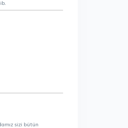
ib.
damız sizi bütün