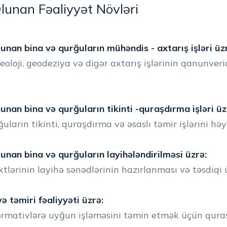
lunan Fəaliyyət Növləri
olunan bina və qurğuların mühəndis - axtarış işləri üz
oloji, geodeziya və digər axtarış işlərinin qanunveri
lunan bina və qurğuların tikinti -quraşdırma işləri üz
uların tikinti, quraşdırma və əsaslı təmir işlərini hə
olunan bina və qurğuların layihələndirilməsi üzrə:
ktlərinin layihə sənədlərinin hazırlanması və təsdiqi 
və təmiri fəaliyyəti üzrə:
 normativlərə uyğun işləməsini təmin etmək üçün qur