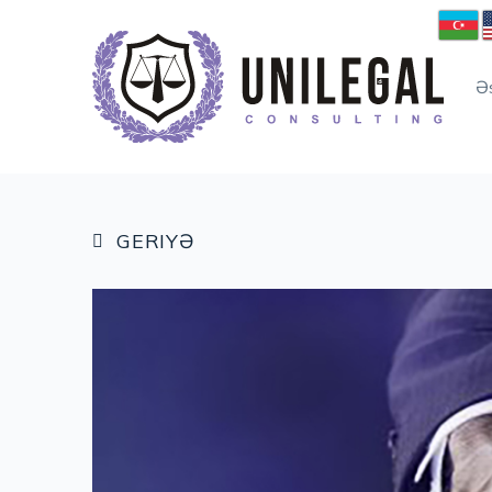
Ə
GERIYƏ
