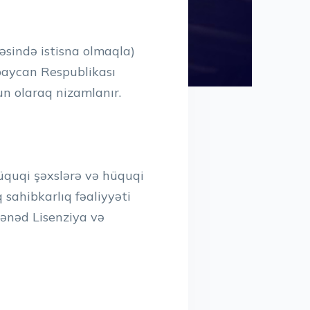
əsində istisna olmaqla)
rbaycan Respublikası
un olaraq nizamlanır.
hüquqi şəxslərə və hüquqi
 sahibkarlıq fəaliyyəti
sənəd Lisenziya və