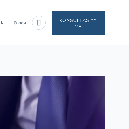
KONSULTASİYA

lər
Əlaqə

AL