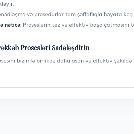
ləyir.
ənədləşmə və prosedurlar tam şəffaflıqla həyata keçiri
ə nəticə
: Proseslərin tez və effektiv başa çatmasını t
əkkəb Prosesləri Sadələşdirin
sesini bizimlə birlikdə daha asan və effektiv şəkildə