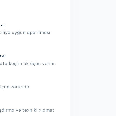
rə:
ciliyə uyğun aparılması
rə:
yata keçirmək üçün verilir.
üçün zəruridir.
aşdırma və texniki xidmət