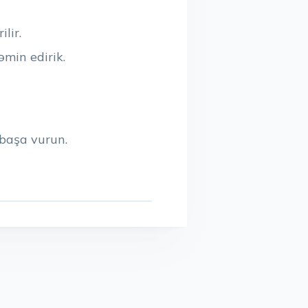
lir.
əmin edirik.
 başa vurun.