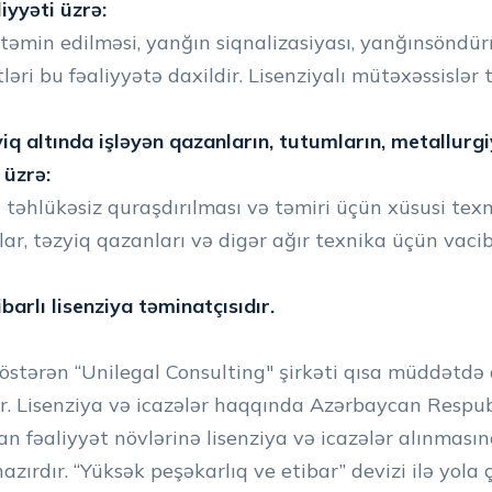
iyyəti üzrə:
 təmin edilməsi, yanğın siqnalizasiyası, yanğınsöndü
əri bu fəaliyyətə daxildir. Lisenziyalı mütəxəssislər t
yiq altında işləyən qazanların, tutumların, metallurg
 üzrə:
təhlükəsiz quraşdırılması və təmiri üçün xüsusi texnik
nlar, təzyiq qazanları və digər ağır texnika üçün vacib
barlı lisenziya təminatçısıdır.
 göstərən “Unilegal Consulting" şirkəti qısa müddətd
dir. Lisenziya və icazələr haqqında Azərbaycan Resp
n fəaliyyət növlərinə lisenziya və icazələr alınması
ırdır. “Yüksək peşəkarlıq ve etibar” devizi ilə yola 