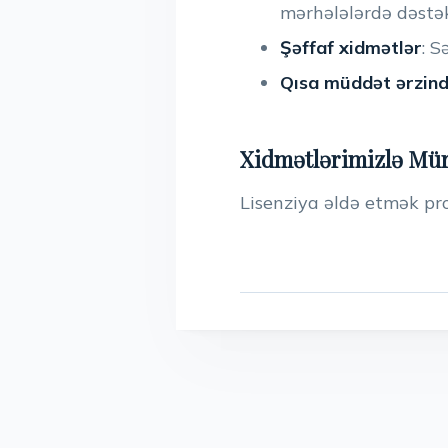
mərhələlərdə dəstək
Şə
ffaf xidmətlər
: S
Qısa müddət ərzind
Xidmətlərimizlə Mür
Lisenziya əldə etmək pro