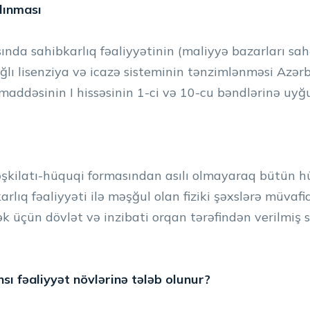
alınması
nda sahibkarlıq fəaliyyətinin (maliyyə bazarları sah
ağlı lisenziya və icazə sisteminin tənzimlənməsi Azə
maddəsinin I hissəsinin 1-ci və 10-cu bəndlərinə uyğ
təşkilatı-hüquqi formasından asılı olmayaraq bütün 
lıq fəaliyyəti ilə məşğul olan fiziki şəxslərə müvafiq
k üçün dövlət və inzibati orqan tərəfindən verilmiş 
nsı fəaliyyət növlərinə tələb olunur?