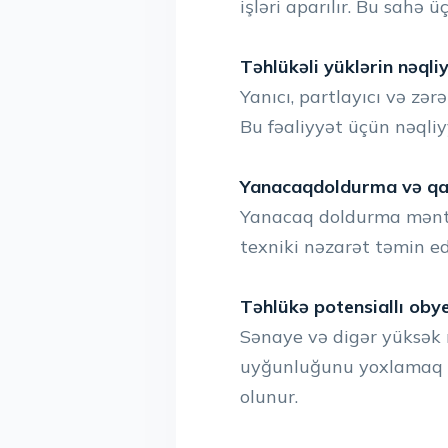
işləri aparılır. Bu sahə 
Təhlükəli yüklərin nəqli
Yanıcı, partlayıcı və zər
Bu fəaliyyət üçün nəqliyy
Yanacaqdoldurma və qaz 
Yanacaq doldurma məntəqə
texniki nəzarət təmin edi
Təhlükə potensiallı obye
Sənaye və digər yüksək r
uyğunluğunu yoxlamaq üçü
olunur.