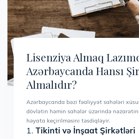
Lisenziya Almaq Lazım
Azərbaycanda Hansı Şir
Almalıdır?
Azərbaycanda bəzi fəaliyyət sahələri xüsusi
dövlətin həmin sahələr üzərində nəzarətini
həyata keçirilməsini təsdiqləyir.
1.
Tikinti və İnşaat Şirkətləri