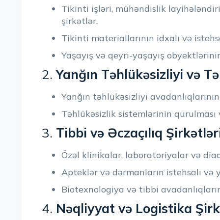
Tikinti işləri, mühəndislik layihələndi
şirkətlər.
Tikinti materiallarının idxalı və istehs
Yaşayış və qeyri-yaşayış obyektlərini
2.
Yanğın Təhlükəsizliyi və Təh
Yanğın təhlükəsizliyi avadanlıqlarının 
Təhlükəsizlik sistemlərinin qurulması 
3.
Tibbi və Əczaçılıq Şirkətlər
Özəl klinikalar, laboratoriyalar və dia
Apteklər və dərmanların istehsalı və ya
Biotexnologiya və tibbi avadanlıqların 
4.
Nəqliyyat və Logistika Şirk