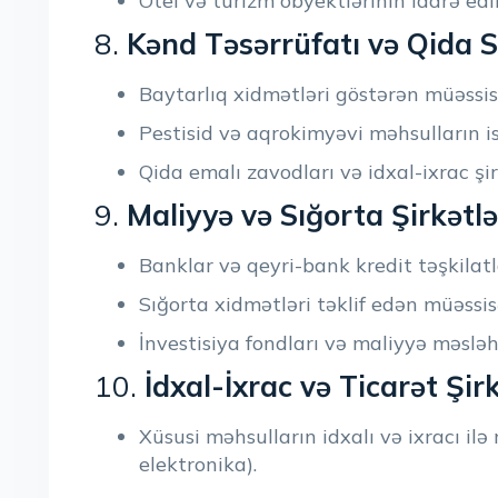
Otel və turizm obyektlərinin idarə edil
8.
Kənd Təsərrüfatı və Qida S
Baytarlıq xidmətləri göstərən müəssis
Pestisid və aqrokimyəvi məhsulların ist
Qida emalı zavodları və idxal-ixrac şir
9.
Maliyyə və Sığorta Şirkətlə
Banklar və qeyri-bank kredit təşkilatl
Sığorta xidmətləri təklif edən müəssis
İnvestisiya fondları və maliyyə məsləhə
10.
İdxal-İxrac və Ticarət Şirk
Xüsusi məhsulların idxalı və ixracı ilə 
elektronika).