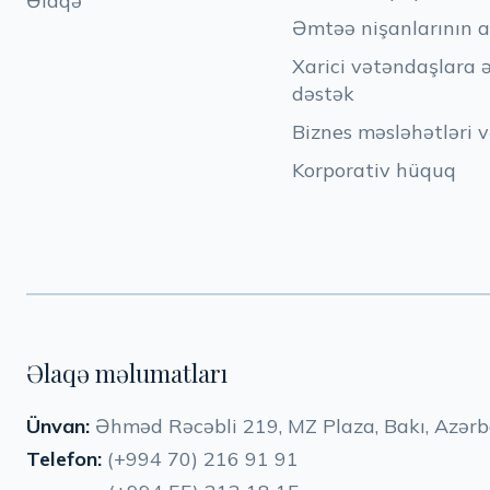
Əlaqə
Əmtəə nişanlarının a
Xarici vətəndaşlara 
dəstək
Biznes məsləhətləri v
Korporativ hüquq
Əlaqə məlumatları
Ünvan:
Əhməd Rəcəbli 219, MZ Plaza, Bakı, Azər
Telefon:
(+994 70) 216 91 91