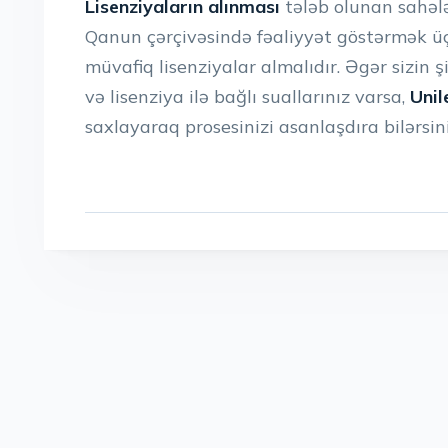
Lisenziyaların alınması
tələb olunan sahələ
Qanun çərçivəsində fəaliyyət göstərmək üç
müvafiq lisenziyalar almalıdır. Əgər sizin ş
və lisenziya ilə bağlı suallarınız varsa,
Unil
saxlayaraq prosesinizi asanlaşdıra bilərsini