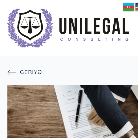
GERIYƏ
