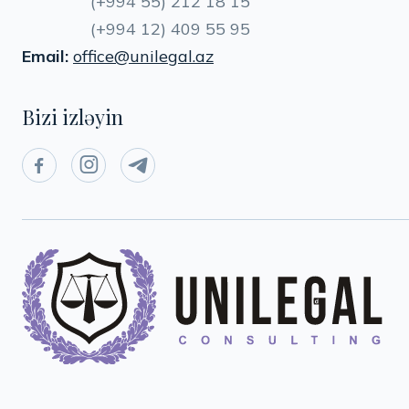
(+994 55) 212 18 15
(+994 12) 409 55 95
Email:
office@unilegal.az
Bizi izləyin


