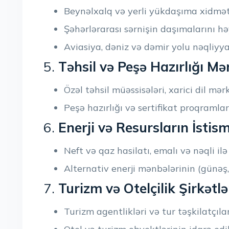
Beynəlxalq və yerli yükdaşıma xidmətl
Şəhərlərarası sərnişin daşımalarını hə
Aviasiya, dəniz və dəmir yolu nəqliyya
5.
Təhsil və Peşə Hazırlığı Mə
Özəl təhsil müəssisələri, xarici dil mər
Peşə hazırlığı və sertifikat proqramlar
6.
Enerji və Resursların İstism
Neft və qaz hasilatı, emalı və nəqli ilə
Alternativ enerji mənbələrinin (günəş,
7.
Turizm və Otelçilik Şirkətlə
Turizm agentlikləri və tur təşkilatçılar