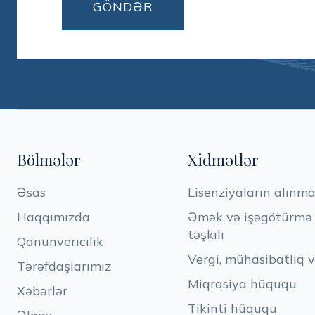
Bölmələr
Xidmətlər
Əsas
Lisenziyaların alınma
Haqqımızda
Əmək və işəgötürmə h
təşkili
Qanunvericilik
Vergi, mühasibatlıq 
Tərəfdaşlarımız
Miqrasiya hüququ
Xəbərlər
Tikinti hüququ