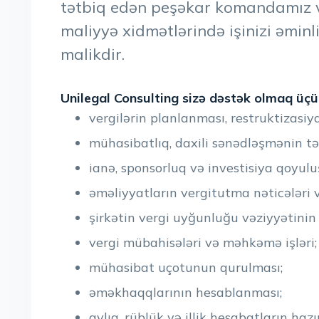
tətbiq edən peşəkar komandamız v
maliyyə xidmətlərində işinizi əminl
malikdir.
Unilegal Consulting sizə dəstək olmaq üçün
vergilərin planlanması, restruktizasiy
mühasibatlıq, daxili sənədləşmənin təş
ianə, sponsorluq və investisiya qoyul
əməliyyatların vergitutma nəticələri v
şirkətin vergi uyğunluğu vəziyyətinin 
vergi mübahisələri və məhkəmə işləri;
mühasibat uçotunun qurulması;
əməkhaqqlarının hesablanması;
aylıq, rüblük və illik hesabatların haz