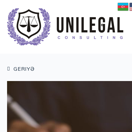
GERIYƏ
