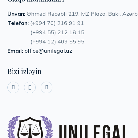
Ünvan:
Əhməd Rəcəbli 219, MZ Plaza, Bakı, Azər
Telefon:
(+994 70) 216 91 91
(+994 55) 212 18 15
(+994 12) 409 55 95
Email:
office@unilegal.az
Bizi izləyin


