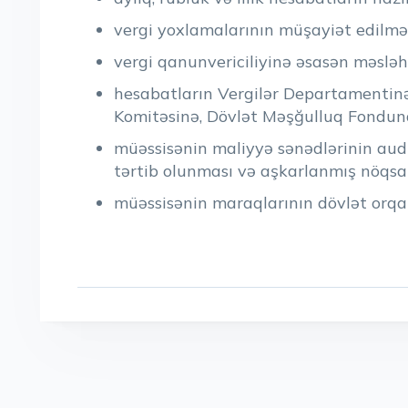
vergi yoxlamalarının müşayiət edilməs
vergi qanunvericiliyinə əsasən məsləh
hesabatların Vergilər Departamentinə
Komitəsinə, Dövlət Məşğulluq Fonduna 
müəssisənin maliyyə sənədlərinin aud
tərtib olunması və aşkarlanmış nöqsan
müəssisənin maraqlarının dövlət orqan