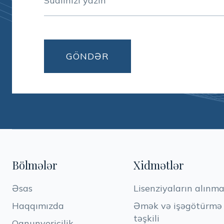
Bölmələr
Xidmətlər
Əsas
Lisenziyaların alınma
Haqqımızda
Əmək və işəgötürmə h
təşkili
Qanunvericilik