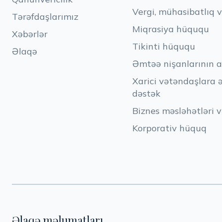
Vergi, mühasibatlıq 
Tərəfdaşlarımız
Miqrasiya hüququ
Xəbərlər
Tikinti hüququ
Əlaqə
Əmtəə nişanlarının a
Xarici vətəndaşlara 
dəstək
Biznes məsləhətləri v
Korporativ hüquq
Əlaqə məlumatları