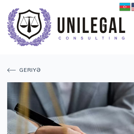
GERIYƏ
