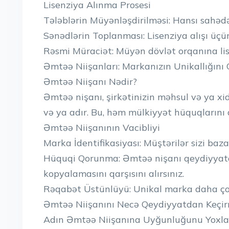
Lisenziya Alınma Prosesi
Tələblərin Müyənləşdirilməsi: Hansı sahədə 
Sənədlərin Toplanması: Lisenziya alışı üçü
Rəsmi Müraciət: Müyən dövlət orqanına lis
Əmtəə Niişanları: Markanızın Unikallığın
Əmtəə Niişanı Nədir?
Əmtəə nişanı, şirkətinizin məhsul və ya xid
və ya adır. Bu, həm mülkiyyət hüquqlarını q
Əmtəə Niişanının Vacibliyi
Marka İdentifikasiyası: Müştərilər sizi baz
Hüquqi Qorunma: Əmtəə nişanı qeydiyyatd
kopyalamasını qarşısını alırsınız.
Rəqabət Üstünlüyü: Unikal marka daha çox 
Əmtəə Niişanını Necə Qeydiyyatdan Keçir
Adın Əmtəə Niişanına Uyğunluğunu Yoxlay