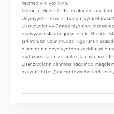
keçmədiyini yoxlayın.
Müraciət Hazırlığı: Tələb olunan sənədlər
Qeydiyyat Prosesini Tamamlayın: Müraciət 
Lisenziyalar və Əmtəə nişanları, biznesin
maliyyəvi risklərin qarşısını alır. Bu pros
şirkətinizin uzun müdətli uğurunun əsasıdı
nişanlarının qeydiyyatdan keçirilməsi bar
mütəxəssislərimiz sizinlə işləməyə hazırdır
Lisenziyaların alınması haqqında məqaləm
oxuyun- https://unilegal.az/xeberler/lisenz