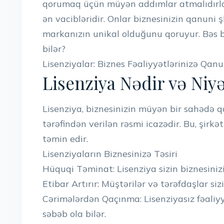
qorumaq üçün müyən addımlar atmalıdırlar
ən vacibləridir. Onlar biznesinizin qanuni 
markanızın unikal olduğunu qoruyur. Bəs b
bilər?
Lisenziyalar: Biznes Fəaliyyətlərinizə Qan
Lisenziya Nədir və Niy
Lisenziya, biznesinizin müyən bir sahədə 
tərəfindən verilən rəsmi icazədir. Bu, şirk
təmin edir.
Lisenziyaların Biznesinizə Təsiri
Hüquqi Təminat: Lisenziya sizin biznesini
Etibar Artırır: Müştərilər və tərəfdaşlar siz
Cərimələrdən Qaçınma: Lisenziyasız fəaliy
səbəb ola bilər.