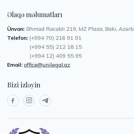
Əlaqə məlumatları
Ünvan:
Əhməd Rəcəbli 219, MZ Plaza, Bakı, Azər
Telefon:
(+994 70) 216 91 91
(+994 55) 212 18 15
(+994 12) 409 55 95
Email:
office@unilegal.az
Bizi izləyin


