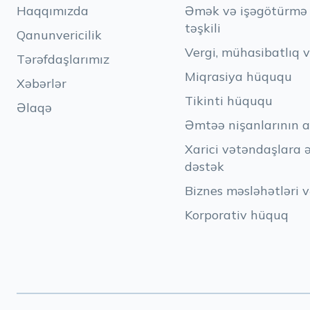
Haqqımızda
Əmək və işəgötürmə h
təşkili
Qanunvericilik
Vergi, mühasibatlıq 
Tərəfdaşlarımız
Miqrasiya hüququ
Xəbərlər
Tikinti hüququ
Əlaqə
Əmtəə nişanlarının a
Xarici vətəndaşlara 
dəstək
Biznes məsləhətləri v
Korporativ hüquq