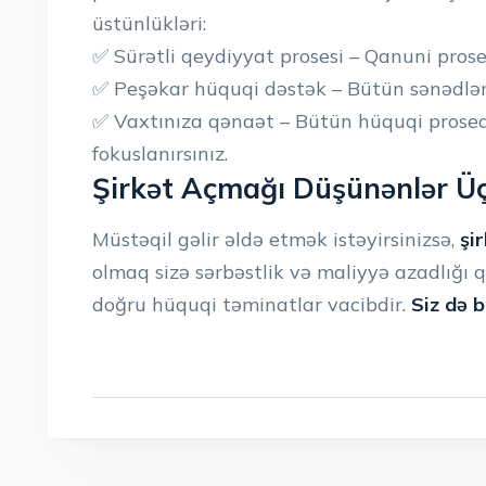
üstünlükləri:
✅ Sürətli qeydiyyat prosesi – Qanuni pro
✅ Peşəkar hüquqi dəstək – Bütün sənədləri
✅ Vaxtınıza qənaət – Bütün hüquqi prosedurl
fokuslanırsınız.
Şirkət Açmağı Düşünənlər Ü
Müstəqil gəlir əldə etmək istəyirsinizsə,
şi
olmaq sizə sərbəstlik və maliyyə azadlığı 
doğru hüquqi təminatlar vacibdir.
Siz də b