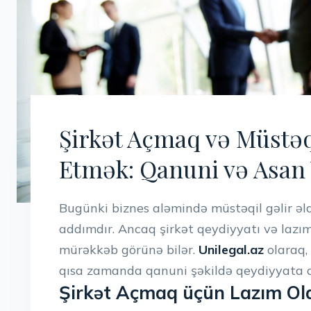
Şirkət Açmaq və Müstəq
Etmək: Qanuni və Asan 
Bugünki biznes aləmində müstəqil gəlir əl
addımdır. Ancaq şirkət qeydiyyatı və lazı
mürəkkəb görünə bilər.
Unilegal.az
olaraq, 
qısa zamanda qanuni şəkildə qeydiyyata al
Şirkət Açmaq üçün Lazım Ol