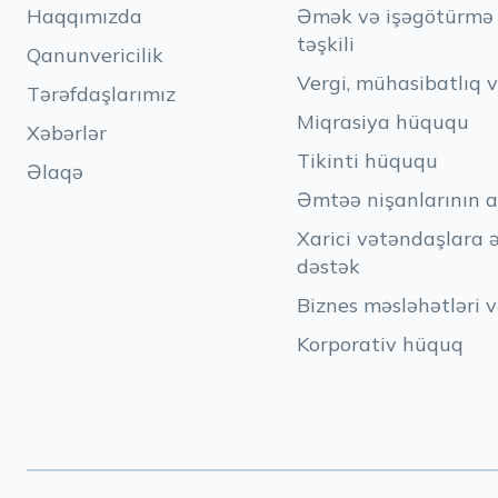
Haqqımızda
Əmək və işəgötürmə h
təşkili
Qanunvericilik
Vergi, mühasibatlıq 
Tərəfdaşlarımız
Miqrasiya hüququ
Xəbərlər
Tikinti hüququ
Əlaqə
Əmtəə nişanlarının a
Xarici vətəndaşlara 
dəstək
Biznes məsləhətləri v
Korporativ hüquq