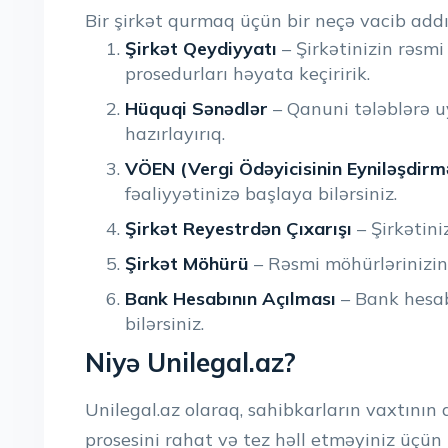
Bir şirkət qurmaq üçün bir neçə vacib add
Şirkət Qeydiyyatı
– Şirkətinizin rəsm
prosedurları həyata keçiririk.
Hüquqi Sənədlər
– Qanuni tələblərə 
hazırlayırıq.
VÖEN (Vergi Ödəyicisinin Eyniləşdir
fəaliyyətinizə başlaya bilərsiniz.
Şirkət Reyestrdən Çıxarışı
– Şirkətini
Şirkət Möhürü
– Rəsmi möhürlərinizin 
Bank Hesabının Açılması
– Bank hesab
bilərsiniz.
Niyə Unilegal.az?
Unilegal.az olaraq, sahibkarların vaxtının d
prosesini rahat və tez həll etməyiniz üçün