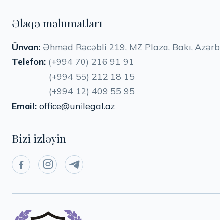
Əlaqə məlumatları
Ünvan:
Əhməd Rəcəbli 219, MZ Plaza, Bakı, Azər
Telefon:
(+994 70) 216 91 91
(+994 55) 212 18 15
(+994 12) 409 55 95
Email:
office@unilegal.az
Bizi izləyin


