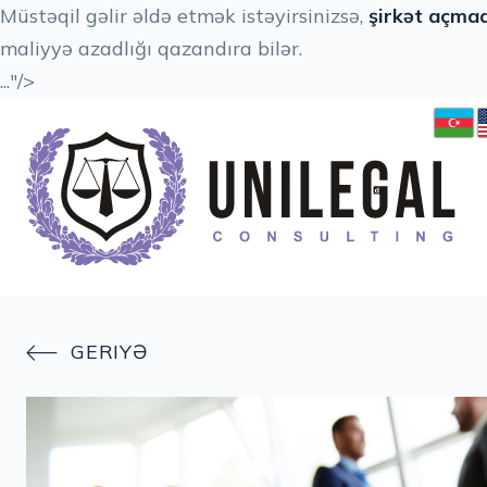
Müstəqil gəlir əldə etmək istəyirsinizsə,
şirkət açmaq
maliyyə azadlığı qazandıra bilər.
..."/>
GERIYƏ
