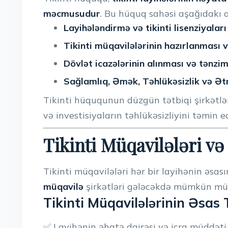
məcmusudur
. Bu hüquq sahəsi aşağıdakı a
Layihələndirmə və tikinti lisenziyaları
Tikinti müqavilələrinin hazırlanması 
Dövlət icazələrinin alınması və tənzim
Sağlamlıq, Əmək, Təhlükəsizlik və Ə
Tikinti hüququnun düzgün tətbiqi şirkətlər
və investisiyaların təhlükəsizliyini təmin ed
Tikinti Müqavilələri v
Tikinti müqavilələri hər bir layihənin əsasın
müqavilə
şirkətləri gələcəkdə mümkün mü
Tikinti Müqavilələrinin Əsas T
✅ Layihənin əhatə dairəsi və icra müddəti