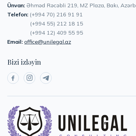
Ünvan:
Əhməd Rəcəbli 219, MZ Plaza, Bakı, Azər
Telefon:
(+994 70) 216 91 91
(+994 55) 212 18 15
(+994 12) 409 55 95
Email:
office@unilegal.az
Bizi izləyin


