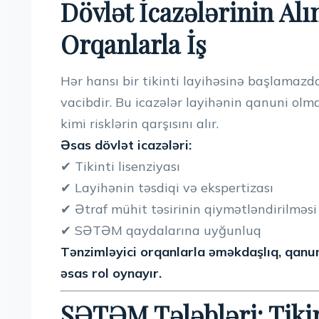
Dövlət İcazələrinin Al
Orqanlarla İş
Hər hansı bir tikinti layihəsinə başlamaz
vacibdir. Bu icazələr layihənin qanuni olma
kimi risklərin qarşısını alır.
Əsas dövlət icazələri:
✔ Tikinti lisenziyası
✔ Layihənin təsdiqi və ekspertizası
✔ Ətraf mühit təsirinin qiymətləndirilməs
✔ SƏTƏM qaydalarına uyğunluq
Tənzimləyici orqanlarla əməkdaşlıq, qanunv
əsas rol oynayır.
SƏTƏM Tələbləri: Tiki