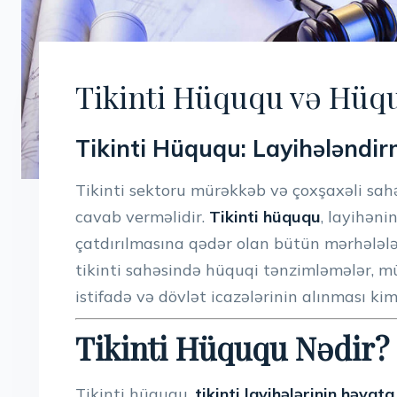
Tikinti Hüququ və Hüq
Tikinti Hüququ: Layihələndir
Tikinti sektoru mürəkkəb və çoxşaxəli sahədi
cavab verməlidir.
Tikinti hüququ
, layihəni
çatdırılmasına qədər olan bütün mərhələlə
tikinti sahəsində hüquqi tənzimləmələr, m
istifadə və dövlət icazələrinin alınması kim
Tikinti Hüququ Nədir?
Tikinti hüququ,
tikinti layihələrinin həya