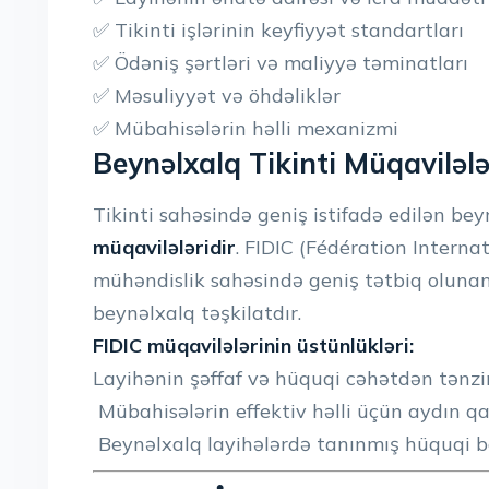
✅ Tikinti işlərinin keyfiyyət standartları
✅ Ödəniş şərtləri və maliyyə təminatları
✅ Məsuliyyət və öhdəliklər
✅ Mübahisələrin həlli mexanizmi
Beynəlxalq Tikinti Müqavilələ
Tikinti sahəsində geniş istifadə edilən be
müqavilələridir
. FIDIC (Fédération Internat
mühəndislik sahəsində geniş tətbiq oluna
beynəlxalq təşkilatdır.
FIDIC müqavilələrinin üstünlükləri:
Layihənin şəffaf və hüquqi cəhətdən tənz
Mübahisələrin effektiv həlli üçün aydın q
Beynəlxalq layihələrdə tanınmış hüquqi 