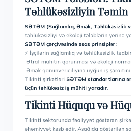
Təhlükəsizliyin Təmin
SƏTƏM (Sağlamlıq, Əmək, Təhlükəsizlik v
təhlükəsizliyi və ekoloji tələblərin yerinə y
SƏTƏM çərçivəsində əsas prinsiplər:
⚡ İşçilərin sağlamlıq və təhlükəsizlik tədbi
Ətraf mühitin qorunması və ekoloji normat
Əmək qanunvericiliyinə uyğun iş şəraitini
Tikinti şirkətləri
SƏTƏM standartlarına əmə
üçün təhlükəsiz iş mühiti yaradır
.
Tikinti Hüququ və Hüq
Tikinti sektorunda fəaliyyət göstərən şir
əhəmiyyət kəsb edir. Aşağıda göstərilən s