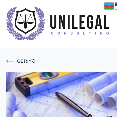
GERIYƏ
