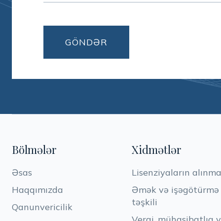
Bölmələr
Xidmətlər
Əsas
Lisenziyaların alınma
Haqqımızda
Əmək və işəgötürmə h
təşkili
Qanunvericilik
Vergi, mühasibatlıq 