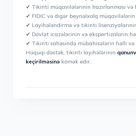
✔ Tikinti müqavilələrinin hazırlanması və 
✔ FIDIC və digər beynəlxalq müqavilələrin 
✔ Layihələndirmə və tikinti lisenziyalarını
✔ Dövlət icazələrinin və ekspertizaların hə
✔ Tikinti sahəsində mübahisələrin həlli v
Hüquqi dəstək, tikinti layihələrinin
qanunve
keçirilməsinə
kömək edir.