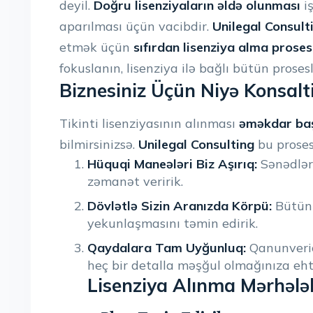
deyil.
Doğru lisenziyaların əldə olunması
iş
aparılması üçün vacibdir.
Unilegal Consult
etmək üçün
sıfırdan lisenziya alma proses
fokuslanın, lisenziya ilə bağlı bütün proseslə
Biznesiniz Üçün Niyə Konsalt
Tikinti lisenziyasının alınması
əməkdar baş 
bilmirsinizsə.
Unilegal Consulting
bu prosesi
Hüquqi Maneələri Biz Aşırıq:
Sənədlər
zəmanət veririk.
Dövlətlə Sizin Aranızda Körpü:
Bütün 
yekunlaşmasını təmin edirik.
Qaydalara Tam Uyğunluq:
Qanunvericil
heç bir detalla məşğul olmağınıza eht
Lisenziya Alınma Mərhələ