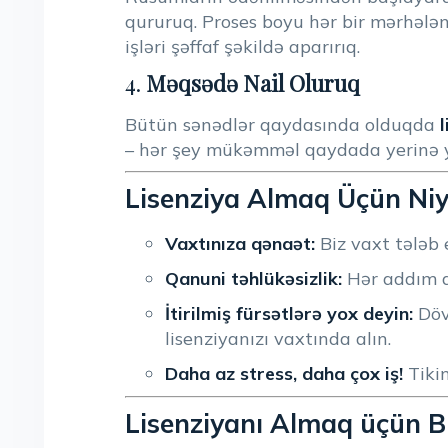
qururuq. Proses boyu hər bir mərhələn
işləri şəffaf şəkildə aparırıq.
4.
Məqsədə Nail Oluruq
Bütün sənədlər qaydasında olduqda
l
– hər şey mükəmməl qaydada yerinə ye
Lisenziya Almaq Üçün Niy
Vaxtınıza qənaət:
Biz vaxt tələb e
Qanuni təhlükəsizlik:
Hər addım q
İtirilmiş fürsətlərə yox deyin:
Dövl
lisenziyanızı vaxtında alın.
Daha az stress, daha çox iş!
Tikin
Lisenziyanı Almaq üçün B