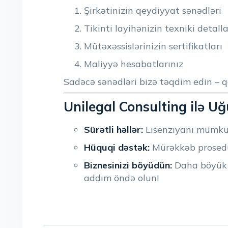
Şirkətinizin qeydiyyat sənədləri
Tikinti layihənizin texniki detalla
Mütəxəssislərinizin sertifikatları
Maliyyə hesabatlarınız
Sadəcə sənədləri bizə təqdim edin – qa
Unilegal Consulting ilə U
Sürətli həllər:
Lisenziyanı mümkün
Hüquqi dəstək:
Mürəkkəb prosedurl
Biznesinizi böyüdün:
Daha böyük l
addım öndə olun!