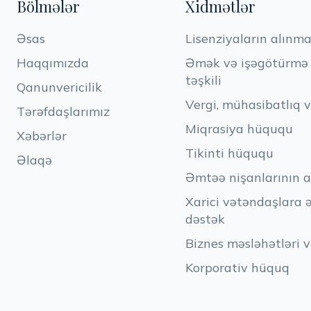
Bölmələr
Xidmətlər
Əsas
Lisenziyaların alınma
Haqqımızda
Əmək və işəgötürmə h
təşkili
Qanunvericilik
Vergi, mühasibatlıq 
Tərəfdaşlarımız
Miqrasiya hüququ
Xəbərlər
Tikinti hüququ
Əlaqə
Əmtəə nişanlarının a
Xarici vətəndaşlara 
dəstək
Biznes məsləhətləri v
Korporativ hüquq