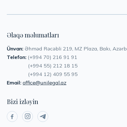
Əlaqə məlumatları
Ünvan:
Əhməd Rəcəbli 219, MZ Plaza, Bakı, Azər
Telefon:
(+994 70) 216 91 91
(+994 55) 212 18 15
(+994 12) 409 55 95
Email:
office@unilegal.az
Bizi izləyin


