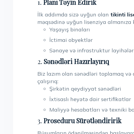
1.
Planı Təyin Edirik
İlk addımda sizə uyğun olan
tikinti l
məqsədinə uyğun lisenziya almanıza 
Yaşayış binaları
İctimai obyektlər
Sənaye və infrastruktur layihələr
2.
Sənədləri Hazırlayırıq
Biz lazım olan sənədləri toplamaq və
çalışırıq:
Şirkətin qeydiyyat sənədləri
İxtisaslı heyətə dair sertifikatlar
Maliyyə hesabatları və texniki b
3.
Proseduru Sürətləndiririk
Rüsumların ödənilməsindən başlaya