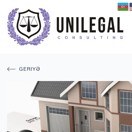
GERIYƏ
