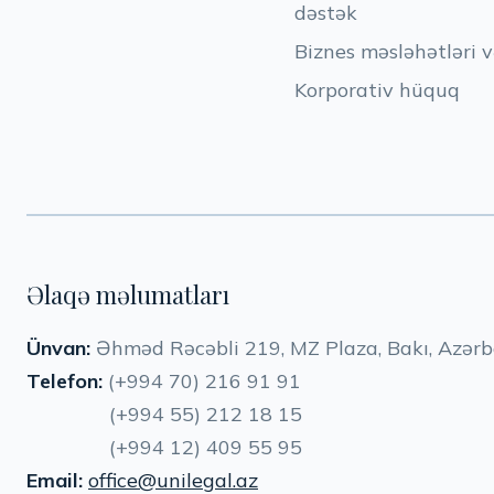
dəstək
Biznes məsləhətləri v
Korporativ hüquq
Əlaqə məlumatları
Ünvan:
Əhməd Rəcəbli 219, MZ Plaza, Bakı, Azər
Telefon:
(+994 70) 216 91 91
(+994 55) 212 18 15
(+994 12) 409 55 95
Email:
office@unilegal.az