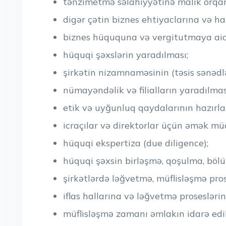
tənzimetmə səlahiyyətinə malik orqanl
digər çətin biznes ehtiyaclarına və ha
biznes hüququna və vergitutmaya aid
hüquqi şəxslərin yaradılması;
şirkətin nizamnaməsinin (təsis sənədlə
nümayəndəlik və filialların yaradılmas
etik və uyğunluq qaydalarının hazırlan
icraçılar və direktorlar üçün əmək müqa
hüquqi ekspertiza (due diligence);
hüquqi şəxsin birləşmə, qoşulma, bölün
şirkətlərdə ləğvetmə, müflisləşmə pros
iflas hallarına və ləğvetmə proseslər
müflisləşmə zamanı əmlakın idarə edi