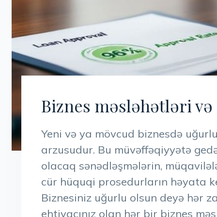
Biznes məsləhətləri və
Yeni və ya mövcud biznesdə uğurlu 
arzusudur. Bu müvəffəqiyyətə gedə
olacaq sənədləşmələrin, müqavilələr
cür hüquqi prosedurların həyata ke
Biznesiniz uğurlu olsun deyə hər z
ehtiyacınız olan hər bir biznes mə