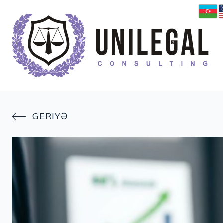
GERIYƏ
