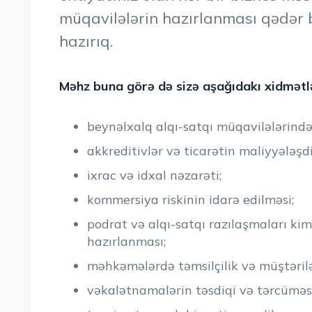
müqavilələrin hazırlanması qədər
hazırıq.
Məhz buna görə də sizə aşağıdakı xidmətlər
beynəlxalq alqı-satqı müqavilələrində a
akkreditivlər və ticarətin maliyyələşd
ixrac və idxal nəzarəti;
kommersiya riskinin idarə edilməsi;
podrat və alqı-satqı razılaşmaları kim
hazırlanması;
məhkəmələrdə təmsilçilik və müştərilə
vəkalətnamalərin təsdiqi və tərcüməsi