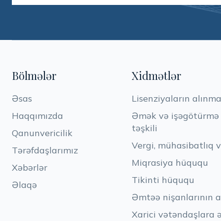
Bölmələr
Xidmətlər
Əsas
Lisenziyaların alınma
Haqqımızda
Əmək və işəgötürmə h
təşkili
Qanunvericilik
Vergi, mühasibatlıq 
Tərəfdaşlarımız
Miqrasiya hüququ
Xəbərlər
Tikinti hüququ
Əlaqə
Əmtəə nişanlarının a
Xarici vətəndaşlara 