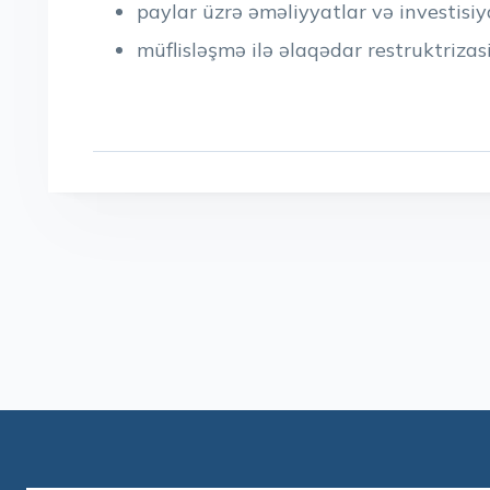
paylar üzrə əməliyyatlar və investisiy
müflisləşmə ilə əlaqədar restruktriza