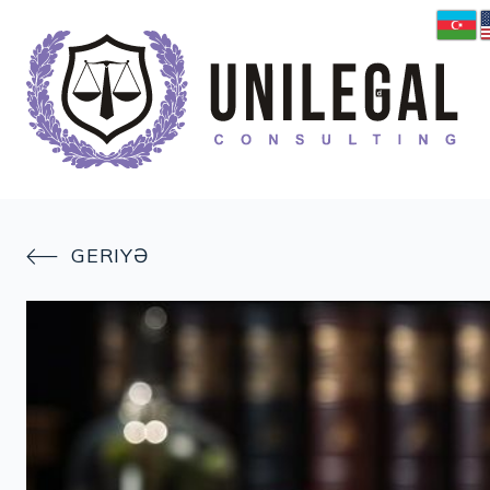
GERIYƏ
