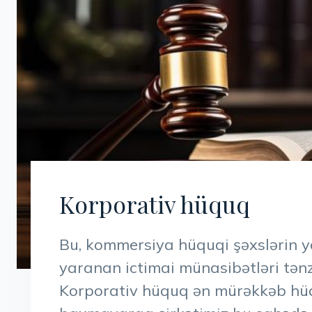
Korporativ hüquq
Bu, kommersiya hüquqi şəxslərin ya
yaranan ictimai münasibətləri tən
Korporativ hüquq ən mürəkkəb hüq