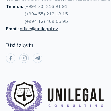
Telefon:
(+994 70) 216 91 91
(+994 55) 212 18 15
(+994 12) 409 55 95
Email:
office@unilegal.az
Bizi izləyin


