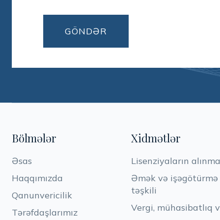
Bölmələr
Xidmətlər
Əsas
Lisenziyaların alınma
Haqqımızda
Əmək və işəgötürmə h
təşkili
Qanunvericilik
Vergi, mühasibatlıq 
Tərəfdaşlarımız