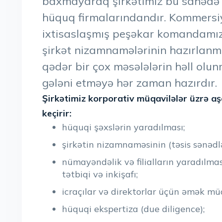
baxmayaraq şirkətimiz bu sahədə 
hüquq firmalarındandır. Kommersi
ixtisaslaşmış peşəkar komandamız 
şirkət nizamnamələrinin hazırlanma
qədər bir çox məsələlərin həll olu
gələni etməyə hər zaman hazırdır.
Şirkətimiz korporativ müqavilələr üzrə a
keçirir:
hüquqi şəxslərin yaradılması;
şirkətin nizamnaməsinin (təsis sənədlə
nümayəndəlik və filialların yaradılma
tətbiqi və inkişafı;
icraçılar və direktorlar üçün əmək müqa
hüquqi ekspertiza (due diligence);