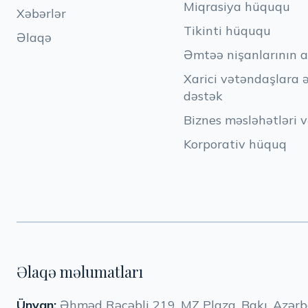
Miqrasiya hüququ
Xəbərlər
Tikinti hüququ
Əlaqə
Əmtəə nişanlarının a
Xarici vətəndaşlara 
dəstək
Biznes məsləhətləri v
Korporativ hüquq
Əlaqə məlumatları
Ünvan:
Əhməd Rəcəbli 219, MZ Plaza, Bakı, Azər