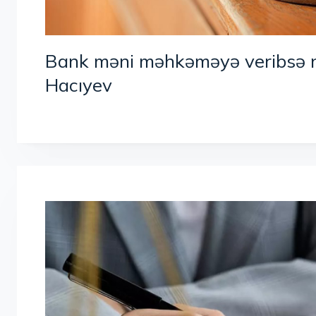
Bank məni məhkəməyə veribsə n
Hacıyev