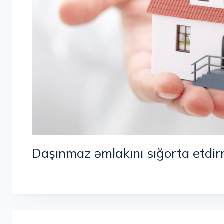
Daşınmaz əmlakını sığorta etdirm