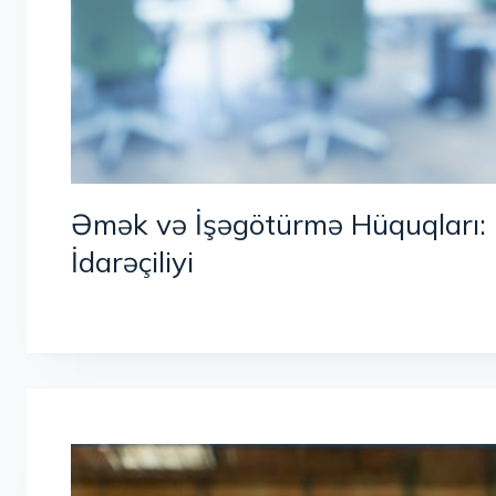
Əmək və İşəgötürmə Hüquqları: İ
İdarəçiliyi